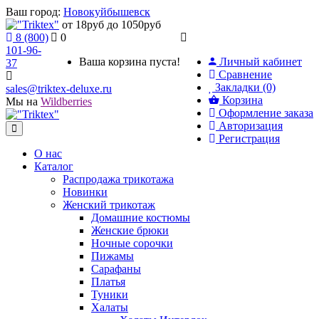
Ваш город:
Новокуйбышевск
от 18руб до 1050руб
8 (800)
0
101-96-
Ваша корзина пуста!
Личный кабинет
37
Сравнение
Закладки (0)
sales@triktex-deluxe.ru
Корзина
Мы на
Wildberries
Оформление заказа
Авторизация
Регистрация
О нас
Каталог
Распродажа трикотажа
Новинки
Женский трикотаж
Домашние костюмы
Женские брюки
Ночные сорочки
Пижамы
Сарафаны
Платья
Туники
Халаты